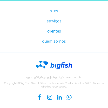
Abrir
sites
serviços
sites
clientes
quem somos
serviços
clientes
Entre em contato
+55 11 98898-3245
|
ola@bigfishweb.com.br
Copyright ©Big Fish Web | Sites Institucionais Customizados 2026. Todos os
direitos reservados.