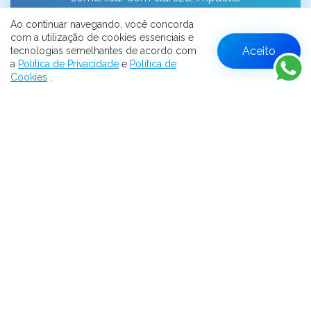
visualmente e entregar performance e
Ao continuar navegando, você concorda
segurança. Seja um site institucional, portfólio,
com a utilização de cookies essenciais e
landing page ou hotsite, desenvolvemos sob
Aceito
tecnologias semelhantes de acordo com
medida para sua necessidade.
W
a
Política de Privacidade
e
Política de
Cookies
.
Saiba mais »
Suporte Especializado, Hospedagem e
Manutenções