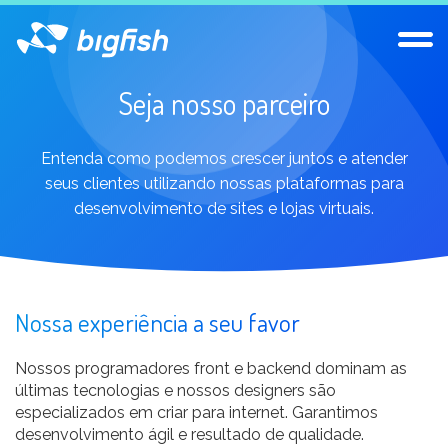
Abrir
Seja nosso parceiro
sites
Entenda como podemos crescer juntos e atender
serviços
seus clientes utilizando nossas plataformas para
desenvolvimento de sites e lojas virtuais.
clientes
Nossa experiência a seu favor
Entre em contato
Nossos programadores front e backend dominam as
últimas tecnologias e nossos designers são
especializados em criar para internet. Garantimos
desenvolvimento ágil e resultado de qualidade.