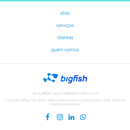
Abrir
sites
serviços
sites
clientes
quem somos
serviços
clientes
Entre em contato
+55 11 98898-3245
|
ola@bigfishweb.com.br
Copyright ©Big Fish Web | Sites Institucionais Customizados 2026. Todos os
direitos reservados.