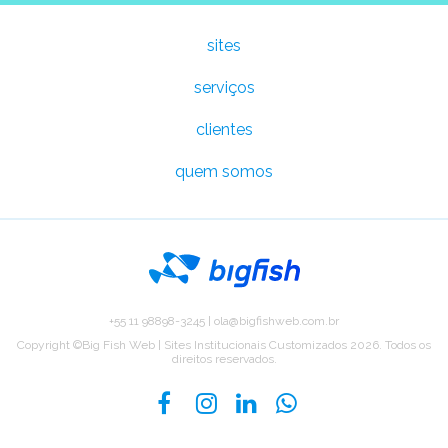
Abrir
sites
serviços
sites
clientes
quem somos
serviços
clientes
Entre em contato
+55 11 98898-3245
|
ola@bigfishweb.com.br
Copyright ©Big Fish Web | Sites Institucionais Customizados 2026. Todos os
direitos reservados.