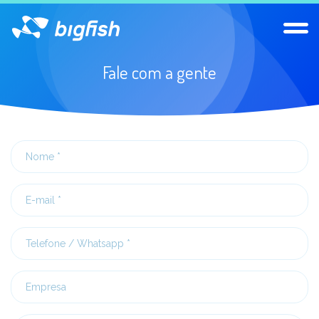
Abrir
Fale com a gente
sites
serviços
Nome
clientes
E-
mail
Entre em contato
Telefone
/
Whatsapp
Empresa